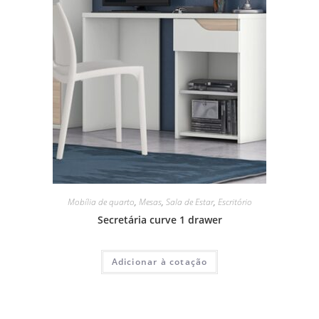
Mobília de quarto
,
Mesas
,
Sala de Estar
,
Escritório
Secretária curve 1
drawer
Adicionar à cotação