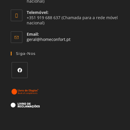
nacional)
Telemóvel:
+351 919 688 637 (Chamada para a rede móvel
nacional)
Email:
Abre
geral@homeconfort.pt
no
seu
Siga-Nos
aplicativo
Abre
em
uma
nova
guia