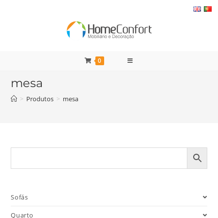
Pular
para
o
conteúdo
0
mesa
>
Produtos
>
mesa
Sofás
Quarto